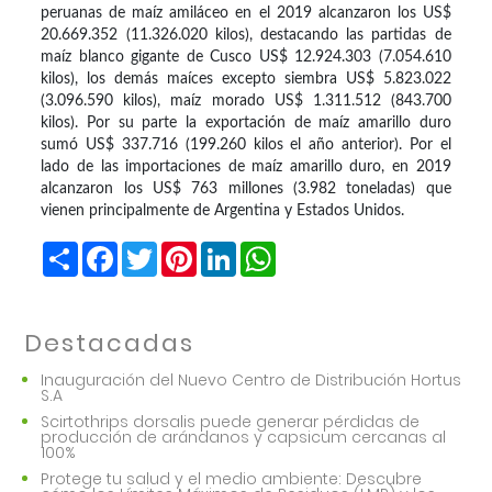
peruanas de maíz amiláceo en el 2019 alcanzaron los US$
20.669.352 (11.326.020 kilos), destacando las partidas de
maíz blanco gigante de Cusco US$ 12.924.303 (7.054.610
kilos), los demás maíces excepto siembra US$ 5.823.022
(3.096.590 kilos), maíz morado US$ 1.311.512 (843.700
kilos). Por su parte la exportación de maíz amarillo duro
sumó US$ 337.716 (199.260 kilos el año anterior). Por el
lado de las importaciones de maíz amarillo duro, en 2019
alcanzaron los US$ 763 millones (3.982 toneladas) que
vienen principalmente de Argentina y Estados Unidos.
Share
Facebook
Twitter
Pinterest
LinkedIn
WhatsApp
Destacadas
Inauguración del Nuevo Centro de Distribución Hortus
S.A
Scirtothrips dorsalis puede generar pérdidas de
producción de arándanos y capsicum cercanas al
100%
Protege tu salud y el medio ambiente: Descubre