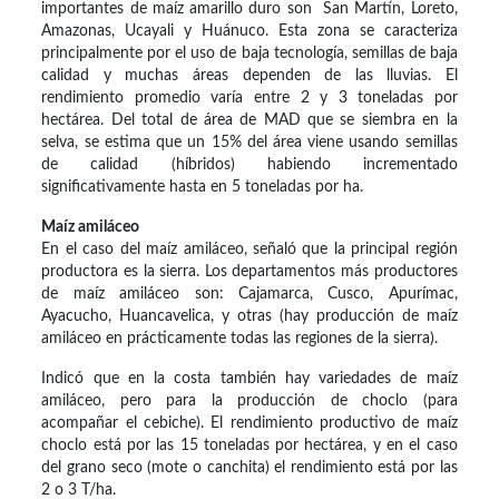
importantes de maíz amarillo duro son San Martín, Loreto,
Amazonas, Ucayali y Huánuco. Esta zona se caracteriza
principalmente por el uso de baja tecnología, semillas de baja
calidad y muchas áreas dependen de las lluvias. El
rendimiento promedio varía entre 2 y 3 toneladas por
hectárea. Del total de área de MAD que se siembra en la
selva, se estima que un 15% del área viene usando semillas
de calidad (híbridos) habiendo incrementado
significativamente hasta en 5 toneladas por ha.
Maíz amiláceo
En el caso del maíz amiláceo, señaló que la principal región
productora es la sierra. Los departamentos más productores
de maíz amiláceo son: Cajamarca, Cusco, Apurímac,
Ayacucho, Huancavelica, y otras (hay producción de maíz
amiláceo en prácticamente todas las regiones de la sierra).
Indicó que en la costa también hay variedades de maíz
amiláceo, pero para la producción de choclo (para
acompañar el cebiche). El rendimiento productivo de maíz
choclo está por las 15 toneladas por hectárea, y en el caso
del grano seco (mote o canchita) el rendimiento está por las
2 o 3 T/ha.