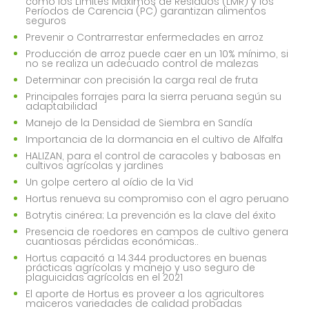
cómo los Límites Máximos de Residuos (LMR) y los
Períodos de Carencia (PC) garantizan alimentos
seguros
Prevenir o Contrarrestar enfermedades en arroz
Producción de arroz puede caer en un 10% mínimo, si
no se realiza un adecuado control de malezas
Determinar con precisión la carga real de fruta
Principales forrajes para la sierra peruana según su
adaptabilidad
Manejo de la Densidad de Siembra en Sandía
Importancia de la dormancia en el cultivo de Alfalfa
HALIZAN, para el control de caracoles y babosas en
cultivos agrícolas y jardines
Un golpe certero al oídio de la Vid
Hortus renueva su compromiso con el agro peruano
Botrytis cinérea; La prevención es la clave del éxito
Presencia de roedores en campos de cultivo genera
cuantiosas pérdidas económicas..
Hortus capacitó a 14.344 productores en buenas
prácticas agrícolas y manejo y uso seguro de
plaguicidas agrícolas en el 2021
El aporte de Hortus es proveer a los agricultores
maiceros variedades de calidad probadas