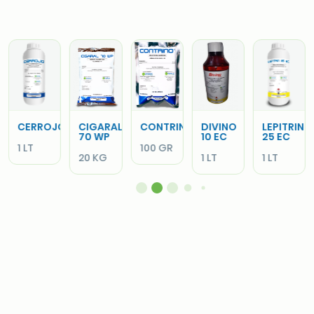
CERROJO
CIGARAL
CONTRINO
DIVINO
LEPITRIN
70 WP
10 EC
25 EC
1 LT
100 GR
20 KG
1 LT
1 LT