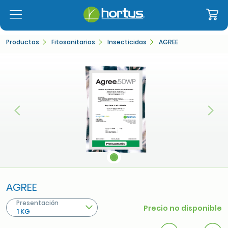
Productos
Fitosanitarios
Insecticidas
AGREE
Anterior
Sigu
AGREE
Presentación
Precio no disponible
1 KG