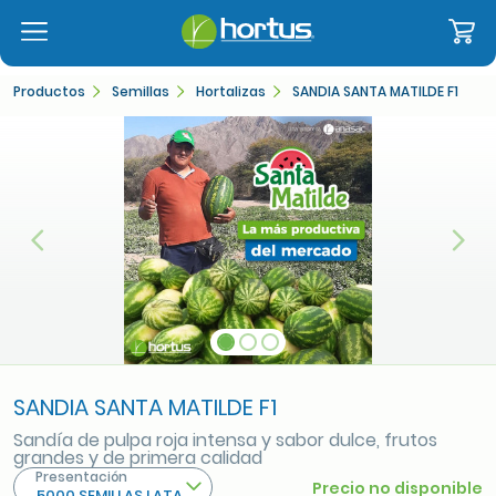
Productos
Semillas
Hortalizas
SANDIA SANTA MATILDE F1
Anterior
Sigu
SANDIA SANTA MATILDE F1
Sandía de pulpa roja intensa y sabor dulce, frutos
grandes y de primera calidad
Presentación
Precio no disponible
5000 SEMILLAS LATA