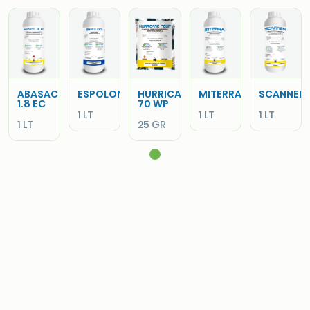
ABASAC
ESPOLON
HURRICANE
MITERRA
SCANNER
1.8 EC
70 WP
1 LT
1 LT
1 LT
1 LT
25 GR