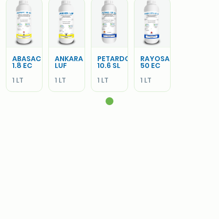
ABASAC
ANKARA
PETARDO
RAYOSAC
1.8 EC
LUF
10.6 SL
50 EC
1 LT
1 LT
1 LT
1 LT